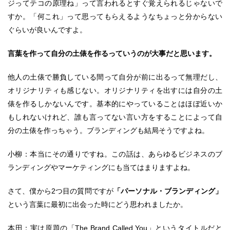
ジってテコの原理ね」って言われるとすぐ覚えられるじゃないで
すか。「何これ」って思ってもらえるようなちょっと分からない
ぐらいが良いんですよ。
言葉を作って自分の土俵を作るっていうのが大事だと思います。
他人の土俵で勝負している間って自分が前に出るって無理だし、
オリジナリティも感じない。オリジナリティを出すには自分の土
俵を作るしかないんです。基本的にやっていることはほぼ近いか
もしれないけれど、誰も言ってない言い方をすることによって自
分の土俵を作っちゃう。ブランディングも結局そうですよね。
小柳：本当にその通りですね。この話は、あらゆるビジネスのブ
ランディングやマーケティングにも当てはまりますよね。
さて、僕から2つ目の質問ですが
「パーソナル・ブランディング」
という言葉に最初に出会った時にどう思われましたか。
本田：実は原題の「The Brand Called You」というタイトルだと