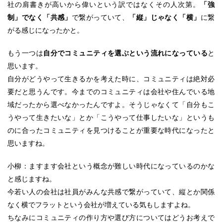
社の肩書きが高いから偉いという訳ではなくその人次第。
「強
制」でなく「共感」
で繋がっていて、
「縦」じゃなく「横」
に繋
がる感じになったかと。
もう一つは
自分でコミュニティを選ぶという流れになっている
と
思います。
自分がどうやって生きるかを考えた時に、コミュニティは絶対必
要だと思うんです。今までのコミュニティは会社や住んでいる地
域だったから選べなかったんですよ。そうじゃなくて「自分もこ
うやって生きたいな」とか「こうやって仕事したいな」というも
のに合ったコミュニティを見つけることが重要な時代になったと
思いますね。
小柳：ますます会社という概念が難しい時代になっているのかな
と感じますね。
今若い人の会社は社員がみんな共感で繋がっていて、縦とか関係
なく横でフラットという会社が増えている気もしますよね。
ちなみにコミュニティの作り方や選び方についてはどうお考えで