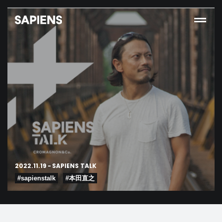
2022.11.19
-
SAPIENS TALK
#sapienstalk
#本田直之