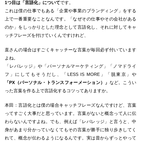
1つ目は「言語化」について
です。
これは僕の仕事でもある「企業や事業のブランディング」をする
上で一番重要なことなんです。「なぜその仕事やその会社がある
のか」をしっかりとした理念として言語化し、それに対してキャ
ッチフレーズを付けていくんですけれど、
直さんの場合はすごくキャッチーな言葉が毎回必ず付いています
よね。
「レバレッジ」や「パーソナルマーケティング」「ノマドライ
フ」にしてもそうだし、「LESS IS MORE」「脱東京」や
「PX（パーソナル・トランスフォーメーション）」
など。こうい
った言葉を作る上で言語化するコツってありますか。
本田：言語化とは僕の場合キャッチフレーズなんですけど、言葉
ってすごく大事だと思っています。言葉がないと概念って人に伝
わらないんですよね。でも、例えば「レバレッジ」と言うと、中
身があまり分かっていなくてもその言葉が勝手に独り歩きしてく
れて、概念が伝わるようになるんです。実は昔からずっとやって