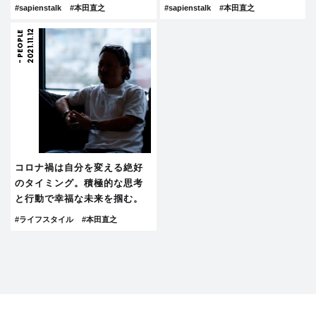
#sapienstalk
#本田直之
#sapienstalk
#本田直之
2021.11.12
PEOPLE
-
コロナ禍は自分を変える絶好
のタイミング。積極的な思考
と行動で幸福な未来を掴む。
#ライフスタイル
#本田直之