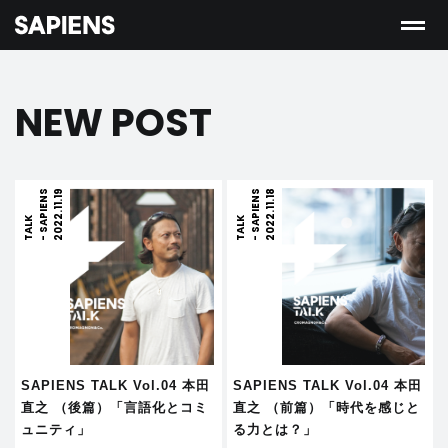
NEW POST
S
A
P
I
E
N
S
T
A
L
2022.11.19
S
A
P
I
E
N
S
T
A
L
2022.11.18
K
K
-
-
SAPIENS TALK Vol.04 本田
SAPIENS TALK Vol.04 本田
直之 （後篇）「言語化とコミ
直之 （前篇）「時代を感じと
ュニティ」
る力とは？」