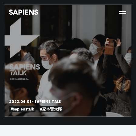
2023.06.01
-
SAPIENS TALK
#sapienstalk
#家本賢太郎