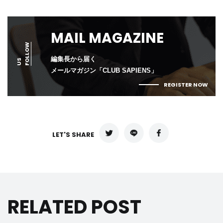
MAIL MAGAZINE
F
L
L
O
W
U
編集長から届く
O
S
メールマガジン「CLUB SAPIENS」
REGISTER NOW
LET'S SHARE
RELATED POST