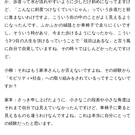
か、歩道って水が流れやすいように少しだけ斜めになってますけ
ど、「こんなに斜度つけなくていいじゃん」っていう歩道だと前
に進まないわけですよ。こういう街の中のことがよく見えるよう
になったんです。ふかふかの絨毯とか車椅子で走りにくいです
し。そういう時があり、今また歩けるようになったから、こうい
う3つ目の人生を頂けるっていうことで「役目はあるな」と言う風
に自分で自覚していますね。その時々ではしんどかったんですけ
ど。
小柳：それはもう家本さんしか言えないですよね。その経験から
「モビリティ×社会」への取り組みをされているってすごくないで
すか？
家本：さっき申し上げたように、小さなこの段差や小さな角度は
それまで自分では見えていなかったんですけど、車椅子に乗ると
見えるものも違うわけなんですよね。これは本当に自分にとって
の経験だったと思います。