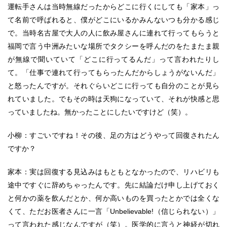
運転手さんは当時無線だったからどこに行くにしても「家本」っ
て名前で呼ばれると、僕がどこにいるかみんないつも分かる感じ
で。当時名古屋で大人の人に飲み屋さんに連れて行ってもらうと
福岡で言う中洲みたいな場所でタクシーを呼んだのをたまたま親
が無線で聞いていて「どこに行ってるんだ」って言われたりし
て。「仕事で連れて行ってもらったんだからしょうがないんだ」
と怒ったんですが。それぐらいどこに行っても自分のことが見ら
れていました。でもその時は天狗になっていて、それが快感と思
っていましたね。無かったことにしたいですけど（笑）。
小柳：すごいですね！その後、足の方はどうやって回復されたん
ですか？
家本：実は回復する見込みはもともとなかったので、リハビリも
途中ですぐに辞めちゃったんです。先に結論だけ申し上げておく
と何かの薬を飲んだとか、何か高いものを買ったとかでは全くな
くて、ただお医者さんに一言「Unbelievable!（信じられない）」
って言われた感じなんですが（笑）。医学的に言うと神経が切れ