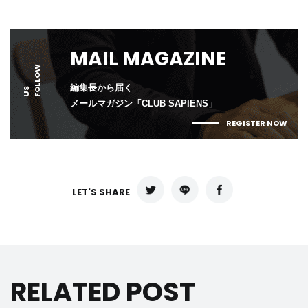
MAIL MAGAZINE
F
L
L
O
W
U
編集長から届く
O
S
メールマガジン「CLUB SAPIENS」
REGISTER NOW
LET'S SHARE
RELATED POST