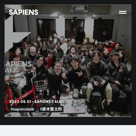
2023.06.01
-
SAPIENS TALK
#sapienstalk
#家本賢太郎